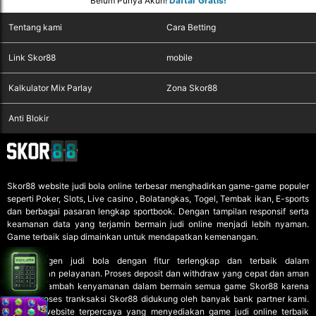
Belum Punya Akun!
Daftar Gratis!
Tentang kami
Cara Betting
Link Skor88
mobile
Kalkulator Mix Parlay
Zona Skor88
Anti Blokir
Skor88
website judi bola online terbesar menghadirkan game-game populer
seperti Poker, Slots, Live casino , Bolatangkas, Togel, Tembak ikan, E-sports
dan berbagai pasaran lengkap sportbook. Dengan tampilan responsif serta
keamanan data yang terjamin bermain judi online menjadi lebih nyaman.
Game terbaik siap dimainkan untuk mendapatkan kemenangan.
Skor88 agen judi bola dengan fitur terlengkap dan terbaik dalam
memberikan pelayanan. Proses deposit dan withdraw yang cepat dan aman
akan menambah kenyamanan dalam bermain semua game Skor88 karena
semua proses tranksaksi Skor88 didukung oleh banyak bank partner kami.
Sebagai website terpercaya yang menyediakan game
judi online
terbaik